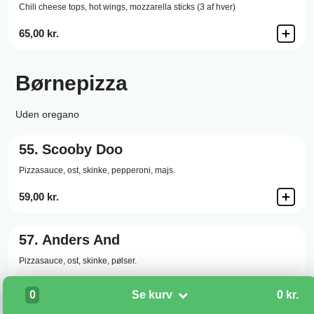
Chili cheese tops, hot wings, mozzarella sticks (3 af hver)
65,00 kr.
Børnepizza
Uden oregano
55.
Scooby Doo
Pizzasauce,
ost,
skinke,
pepperoni,
majs.
59,00 kr.
57.
Anders And
Pizzasauce,
ost,
skinke,
pølser.
59,00 kr.
0
Se kurv
0 kr.